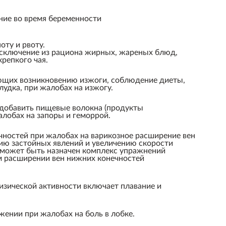
ние во время беременности
оту и рвоту.
исключение из рациона жирных, жареных блюд,
репкого чая.
ующих возникновению изжоги, соблюдение диеты,
удка, при жалобах на изжогу.
 добавить пищевые волокна (продукты
алобах на запоры и геморрой.
чностей при жалобах на варикозное расширение вен
ию застойных явлений и увеличению скорости
 может быть назначен комплекс упражнений
м расширении вен нижних конечностей
изической активности включает плавание и
ении при жалобах на боль в лобке.