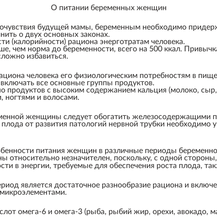
О питании беременных женщин
очувствия будущей мамы, беременным необходимо придерж
нить о двух основных законах.
сти (калорийности) рациона энерготратам человека.
, чем норма до беременности, всего на 500 ккал. Привычк
сложно избавиться.
рациона человека его физиологическим потребностям в пищ
включать все основные группы продуктов.
о продуктов с высоким содержанием кальция (молоко, сыр,
, ногтями и волосами.
менной женщины следует обогатить железосодержащими прод
ты плода от развития патологий нервной трубки необходимо
бенности питания женщин в различные периоды беременно
ны относительно незначителен, поскольку, с одной сторон
сти в энергии, требуемые для обеспечения роста плода, та
риод является достаточное разнообразие рациона и включен
 микроэлементами.
от омега-6 и омега-3 (рыба, рыбий жир, орехи, авокадо, м