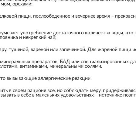
мом, орехами;
елковой пищи, послеобеденное и вечернее время – прекрас
зумевает употребление достаточного количества воды, что 
повника и некрепкий чай;
ару, тушеной, вареной или запеченной. Для жареной пищи 
-минеральных препаратов, БАД или специализированных д
лотами, витаминами, минеральными солями.
асто вызывающие аллергические реакции.
ить в своем рационе все, но соблюдать меру, придерживаяс
зывать в себе в маленьких удовольствиях – источнике поз