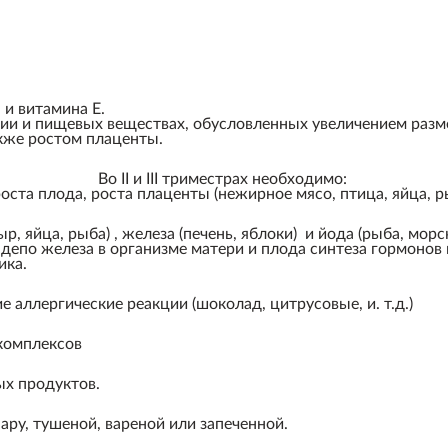
 и витамина Е.
нергии и пищевых веществах, обусловленных увеличением ра
кже ростом плаценты.
Во II и III триместрах необходимо:
роста плода, роста плаценты (нежирное мясо, птица, яйца, 
ыр, яйца, рыба) , железа (печень, яблоки) и йода (рыба, мор
 депо железа в организме матери и плода синтеза гормоно
ика.
 аллергические реакции (шоколад, цитрусовые, и. т.д.)
комплексов
ых продуктов.
ару, тушеной, вареной или запеченной.