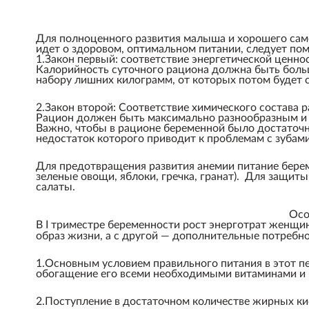
Для полноценного развития малыша и хорошего сам
идет о здоровом, оптимальном питании, следует пом
1.Закон первый: соответствие энергетической ценно
Калорийность суточного рациона должна быть больше
набору лишних килограмм, от которых потом будет 
2.Закон второй: Соответствие химического состава 
Рацион должен быть максимально разнообразным и 
Важно, чтобы в рационе беременной было достаточн
недостаток которого приводит к проблемам с зубами
Для предотвращения развития анемии питание бере
зеленые овощи, яблоки, гречка, гранат). Для защи
салаты.
Осо
В I триместре беременности рост энерготрат женщи
образ жизни, а с другой — дополнительные потребно
1.Основным условием правильного питания в этот пе
обогащение его всеми необходимыми витаминами и
2.Поступление в достаточном количестве жирных кисл