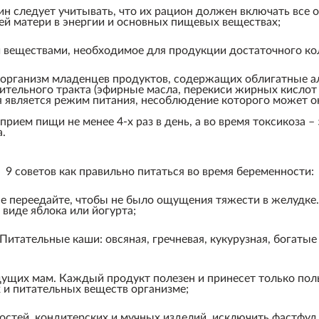
 следует учитывать, что их рацион должен включать все о
ей матери в энергии и основных пищевых веществах;
 веществами, необходимое для продукции достаточного ко
 организм младенцев продуктов, содержащих облигатные а
тельного тракта (эфирные масла, перекиси жирных кислот и
является режим питания, несоблюдение которого может ока
ем пищи не менее 4-х раз в день, а во время токсикоза – 5
а.
9 советов как правильно питаться во время беременности:
е переедайте, чтобы не было ощущения тяжести в желудке
 виде яблока или йогурта;
Питательные каши: овсяная, гречневая, кукурузная, богаты
дущих мам. Каждый продукт полезен и принесет только поль
 и питательных веществ организме;
остей, кондитерских и мучных изделий, исключить фастфуд