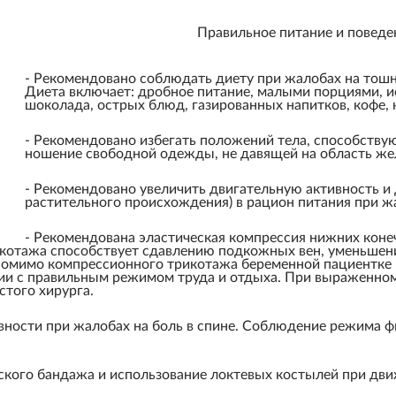
Правильное питание и поведе
- Рекомендовано соблюдать диету при жалобах на тошн
Диета включает: дробное питание, малыми порциями, 
шоколада, острых блюд, газированных напитков, кофе, к
- Рекомендовано избегать положений тела, способств
ношение свободной одежды, не давящей на область жел
- Рекомендовано увеличить двигательную активность и
растительного происхождения) в рацион питания при ж
- Рекомендована эластическая компрессия нижних коне
котажа способствует сдавлению подкожных вен, уменьшен
 Помимо компрессионного трикотажа беременной пациентке
ании с правильным режимом труда и отдыха. При выраженно
стого хирурга.
ности при жалобах на боль в спине. Соблюдение режима ф
кого бандажа и использование локтевых костылей при движ