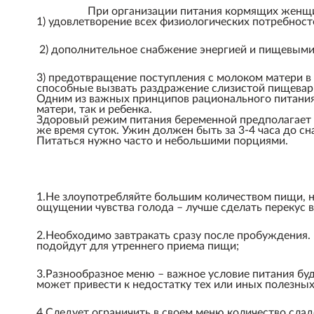
При организации питания кормящих женщин
1) удовлетворение всех физиологических потребност
2) дополнительное снабжение энергией и пищевыми
3) предотвращение поступления с молоком матери в
способные вызвать раздражение слизистой пищевари
Одним из важных принципов рационального питания 
матери, так и ребенка.
Здоровый режим питания беременной предполагает при
же время суток. Ужин должен быть за 3-4 часа до сн
Питаться нужно часто и небольшими порциями.
1.Не злоупотребляйте большим количеством пищи, н
ощущении чувства голода – лучше сделать перекус в
2.Необходимо завтракать сразу после пробуждения. 
подойдут для утреннего приема пищи;
3.Разнообразное меню – важное условие питания бу
может привести к недостатку тех или иных полезных
4.Следует ограничить в своем меню количество слад