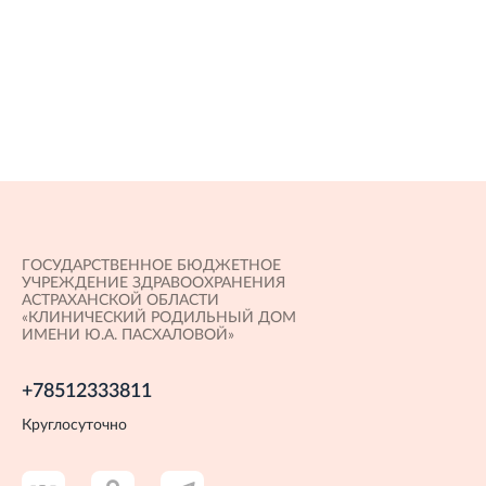
доступности и
осуществляется
качества
бесплатно, сроки
медицинской
ожидания
помощи,
медицинской
оказываемой в
помощи,
рамках Программы
оказываемой в
государственных
плановой форме
гарантий
бесплатного
ГОСУДАРСТВЕННОЕ БЮДЖЕТНОЕ
оказания
УЧРЕЖДЕНИЕ ЗДРАВООХРАНЕНИЯ
гражданам
АСТРАХАНСКОЙ ОБЛАСТИ
«КЛИНИЧЕСКИЙ РОДИЛЬНЫЙ ДОМ
медицинской
ИМЕНИ Ю.А. ПАСХАЛОВОЙ»
помощи на
+78512333811
территории
Астраханской
Круглосуточно
области на 2022 год